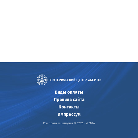
uelle
cklung
ренний
й
ессия
ЭЗОТЕРИЧЕСКИЙ ЦЕНТР «БЕРТА»
атия
Виды оплаты
нение
Правила сайта
тение
Контакты
онии
Импрессум
и
ода
Все права защищены © 2026 •
WEB24
жных
уаций