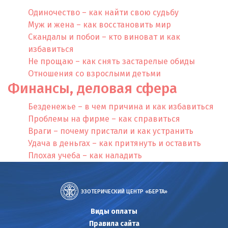
Одиночество – как найти свою судьбу
Муж и жена – как восстановить мир
Скандалы и побои – кто виноват и как
избавиться
Не прощаю – как снять застарелые обиды
Отношения со взрослыми детьми
Финансы, деловая сфера
Безденежье – в чем причина и как избавиться
Проблемы на фирме – как справиться
Враги – почему пристали и как устранить
Удача в деньгах – как притянуть и оставить
Плохая учеба – как наладить
ЭЗОТЕРИЧЕСКИЙ ЦЕНТР «БЕРТА»
Виды оплаты
Правила сайта